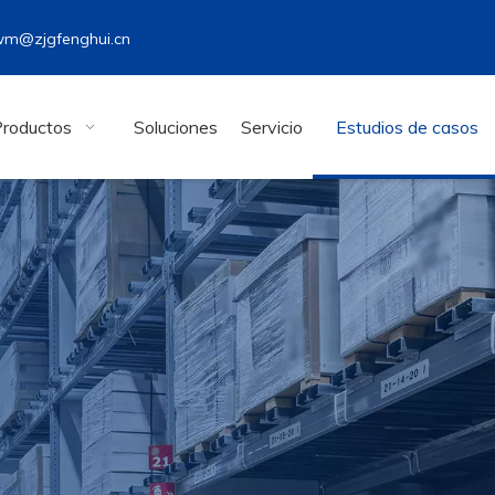
wm@zjgfenghui.cn
Productos
Soluciones
Servicio
Estudios de casos