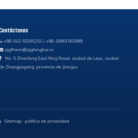
Contáctenos
+86-512-55391251 / +86-18901563989

zjgfhwm@zjgfenghui.cn

No. 5 Zhaofeng East Ring Road, ciudad de Leyu, ciudad

de Zhangjiagang, provincia de Jiangsu
g
.
Sitemap
.
política de privacidad
.