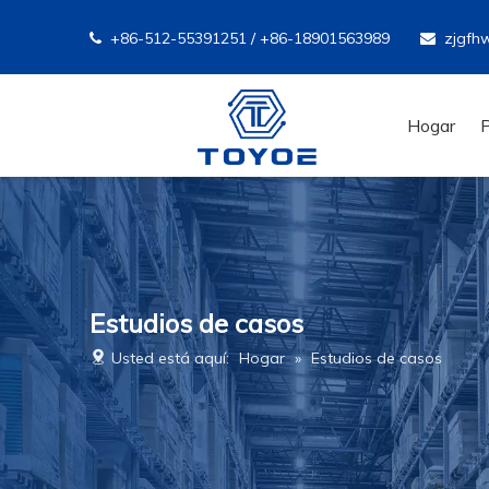
+86-512-55391251 / +86-18901563989
zjgfh


Hogar
Estudios de casos
Usted está aquí:
Hogar
»
Estudios de casos