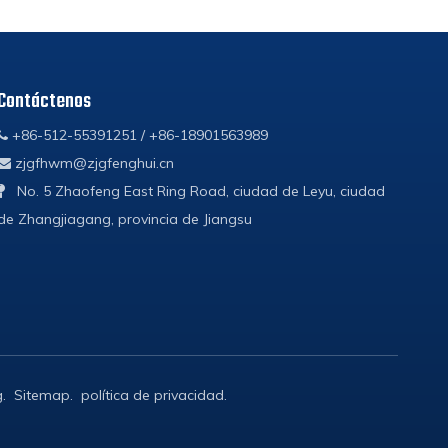
indica que los productos de nuestra
empresa han logrado un nuevo
avance en el mercado de logística de
protección ambiental del norte de
Contáctenos
África, sino que también sirve como
+86-512-55391251 / +86-18901563989

un poderoso testimonio de las
capacidades de fabricación, el
zjgfhwm@zjgfenghui.cn

sistema de gestión de calidad y el
No. 5 Zhaofeng East Ring Road, ciudad de Leyu, ciudad

nivel de servicio profesional de
de Zhangjiagang, provincia de Jiangsu
nuestra empresa.
g
.
Sitemap
.
política de privacidad
.