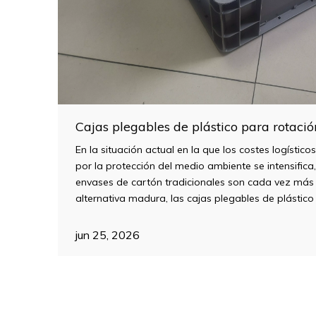
En la situación actual en la que los costes logístico
por la protección del medio ambiente se intensifica,
envases de cartón tradicionales son cada vez má
alternativa madura, las cajas plegables de plástic
modelos de almacenamiento y transporte de las e
simplemente de una mejora de los contenedores, si
jun 25, 2026
que las empresas optimicen los costos de la caden
implementen estrategias de desarrollo sostenible.
»