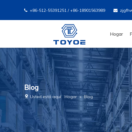
+86-512-55391251 / +86-18901563989
zjgfh


Hogar
Blog
Usted está aquí:
Hogar
»
Blog