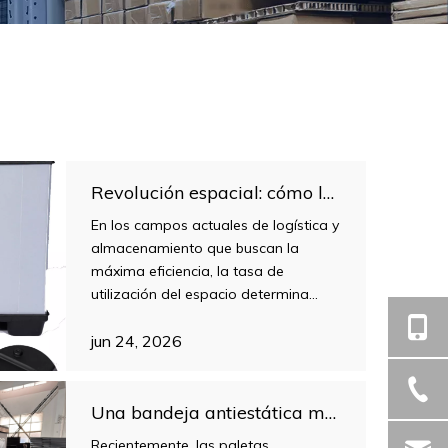
Revolución espacial: cómo las cajas plegables de plástico remodelan la logística moderna y la eficiencia del almacenamiento con la 'plegabilidad'
En los campos actuales de logística y
almacenamiento que buscan la
máxima eficiencia, la tasa de
utilización del espacio determina
directamente los costos operativos y
la velocidad de respuesta. Entre las
jun 24, 2026
numerosas soluciones de embalaje,
las cajas plegables de plástico
destacan por su excelente diseño
Una bandeja antiestática moldeada por soplado de 1230*830 especialmente diseñada para la logística de evaporadores de aire acondicionado automotriz
plegable, convirtiéndose en la opción
Recientemente, las paletas