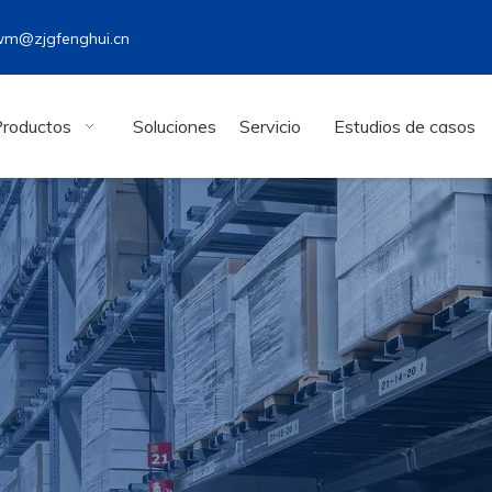
wm@zjgfenghui.cn
Productos
Soluciones
Servicio
Estudios de casos