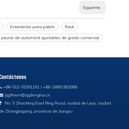
Siguiente:
Estanterías para palets
Rack
 piezas de automóvil ajustables de grado comercial
Contáctenos
+86-512-55391251 / +86-18901563989

zjgfhwm@zjgfenghui.cn

No. 5 Zhaofeng East Ring Road, ciudad de Leyu, ciudad

de Zhangjiagang, provincia de Jiangsu