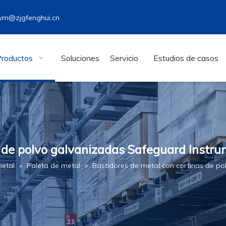
wm@zjgfenghui.cn
Productos
Soluciones
Servicio
Estudios de casos
 de polvo galvanizadas Safeguard Instru
metal
»
Paleta de metal
»
Bastidores de metal con cortinas de p