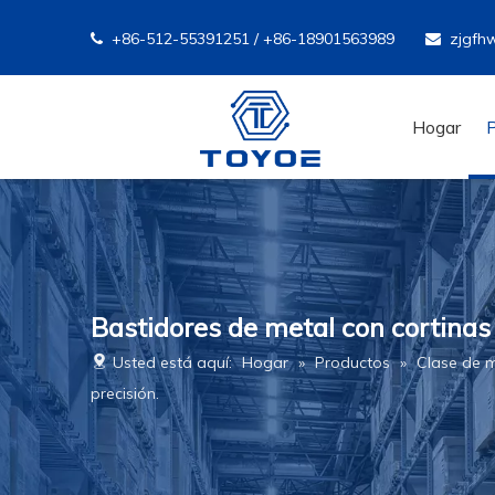
+86-512-55391251 / +86-18901563989
zjgfh


Hogar
Bastidores de metal con cortinas
Usted está aquí:
Hogar
»
Productos
»
Clase de 
precisión.