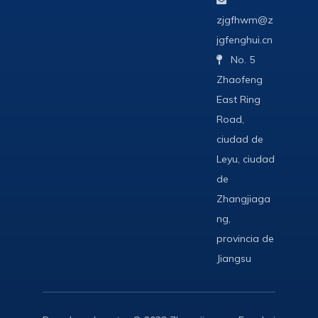
zjgfhwm@z
jgfenghui.cn
No. 5

Zhaofeng
East Ring
Road,
ciudad de
Leyu, ciudad
de
Zhangjiaga
ng,
provincia de
Jiangsu