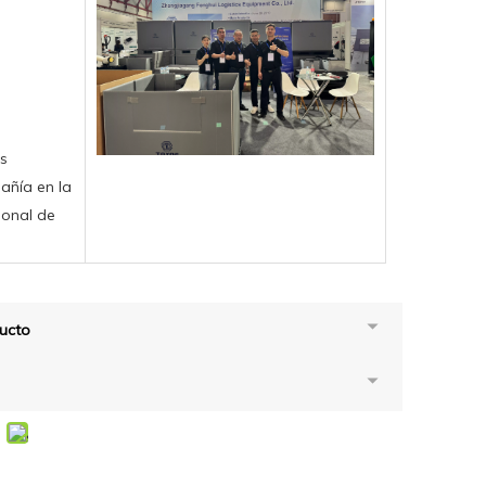
os
añía en la
ional de
ucto