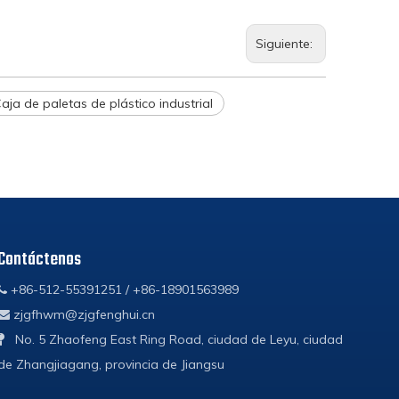
Siguiente:
aja de paletas de plástico industrial
Contáctenos
+86-512-55391251 / +86-18901563989

zjgfhwm@zjgfenghui.cn

No. 5 Zhaofeng East Ring Road, ciudad de Leyu, ciudad

de Zhangjiagang, provincia de Jiangsu