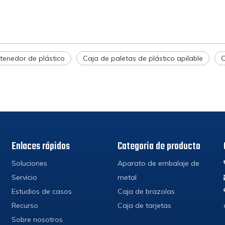
tenedor de plástico
Caja de paletas de plástico apilable
C
Enlaces rápidos
Categoria de producto
Soluciones
Aparato de embalaje de
Servicio
metal
Estudios de casos
Caja de brazolas
Recurso
Caja de tarjetas
Sobre nosotros