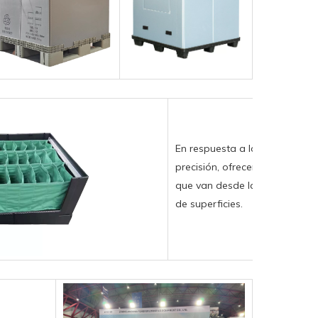
En respuesta a los requisitos 
precisión, ofrecemos servici
que van desde la optimización
de superficies.