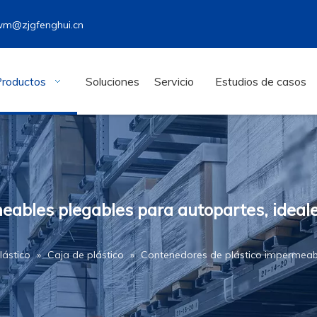
wm@zjgfenghui.cn
Productos
Soluciones
Servicio
Estudios de casos
ables plegables para autopartes, ideale
lástico
»
Caja de plástico
»
Contenedores de plástico impermeabl