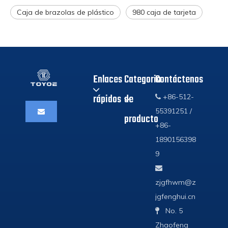
Caja de brazolas de plástico
980 caja de tarjeta
Enlaces
Categoria
Contáctenos
rápidos
de
+86-512-

55391251 /
producto
+86-
1890156398
9

zjgfhwm@z
jgfenghui.cn
No. 5

Zhaofeng