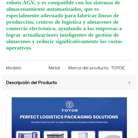
robots AGV, y es compatible con los sistemas de
almacenamiento automatizados, que es
especialmente adecuado para fabricar líneas de
producción, centros de logística y almacenes de
comercio electrónico, ayudando a las empresas a
lograr actualizaciones inteligentes de gestión de
almacenes y reducir significativamente los costos
operativos.
Modelo:
Metal
Marca del producto:
TOYOE
Descripción del Producto