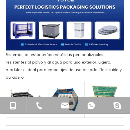
Sistemas de estanterías metálicas personalizables,
resistentes al polvo y al agua para uso exterior. Ligero,
modular e ideal para embalajes de uso pesado. Reciclable y
duradero.
+86-18901563989
+86-512-55391251
zjgfhwm@zjgfenghui.c
+86-1890