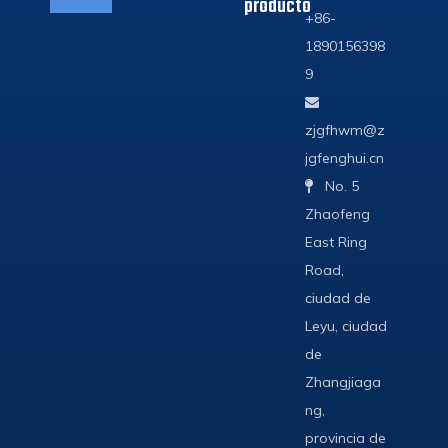
producto
+86-
1890156398
9

zjgfhwm@z
jgfenghui.cn
No. 5

Zhaofeng
East Ring
Road,
ciudad de
Leyu, ciudad
de
Zhangjiaga
ng,
provincia de