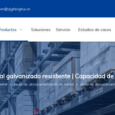
wm@zjgfenghui.cn
Productos
Soluciones
Servicio
Estudios de casos
l galvanizado resistente | Capacidad de
metal
»
Jaula de almacenamiento de metal
»
Jaula de almacenami