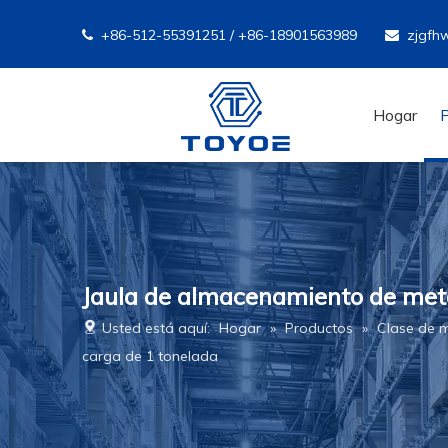
+86-512-55391251 / +86-18901563989
zjgfh


Hogar
Jaula de almacenamiento de meta
Usted está aquí:
Hogar
»
Productos
»
Clase de 
carga de 1 tonelada