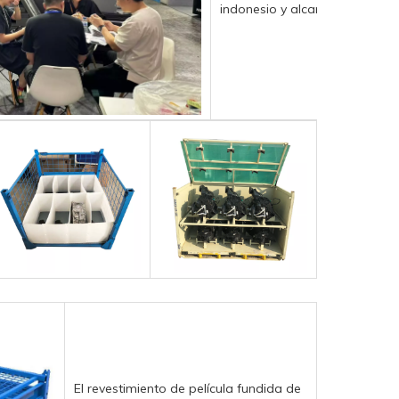
indonesio y alcanza un acuerd
El revestimiento de película fundida de