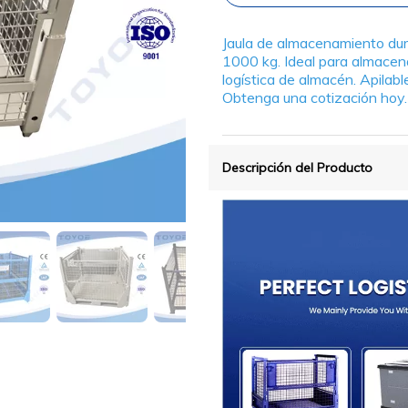
Jaula de almacenamiento du
1000 kg. Ideal para almace
logística de almacén. Apilabl
Obtenga una cotización hoy.
Descripción del Producto