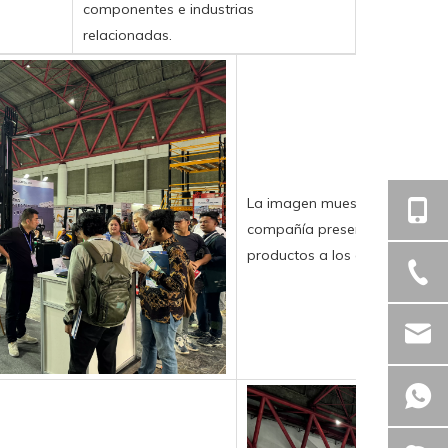
componentes e industrias
relacionadas.
La imagen muestra que el ger
compañía presenta el perfil d
productos a los clientes indon