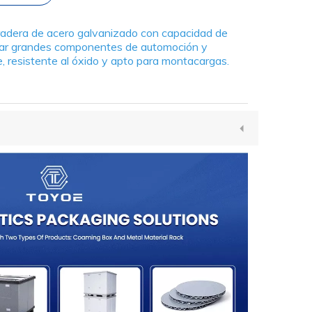
radera de acero galvanizado con capacidad de
nar grandes componentes de automoción y
e, resistente al óxido y apto para montacargas.