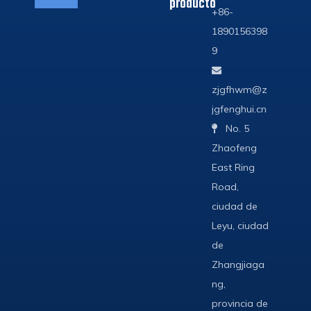
producto
+86-
1890156398
9

zjgfhwm@z
jgfenghui.cn
No. 5

Zhaofeng
East Ring
Road,
ciudad de
Leyu, ciudad
de
Zhangjiaga
ng,
provincia de