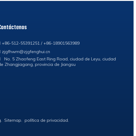
Contáctenos
+86-512-55391251 / +86-18901563989

zjgfhwm@zjgfenghui.cn

No. 5 Zhaofeng East Ring Road, ciudad de Leyu, ciudad

de Zhangjiagang, provincia de Jiangsu
g
.
Sitemap
.
política de privacidad
.