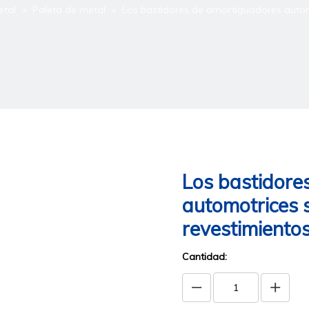
etal
»
Paleta de metal
»
Los bastidores de amortiguadores autom
Los bastidore
automotrices 
revestimiento
Cantidad: