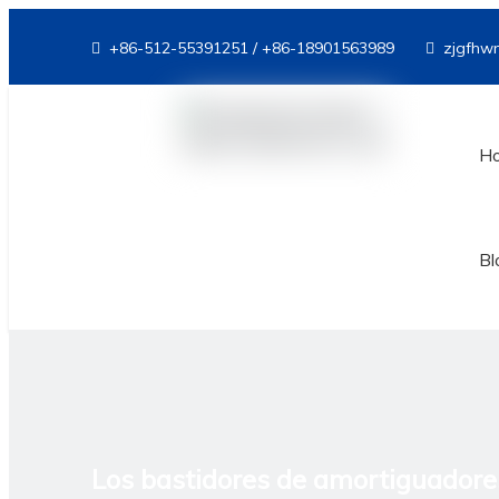
+86-512-55391251 / +86-18901563989
zjgfhw


Ho
Bl
Los bastidores de amortiguadore