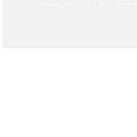
Usted está aquí:
Hogar
»
Productos
»
Clase de m