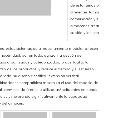
de estanterías versátiles 
diferentes tamaños). Su d
combinación y expansión fle
almacenes crear soluciones
su sitio y las características
nes, estos sistemas de almacenamiento modular ofrecen
macén dual: por un lado, agilizan la gestión de
cios organizados y categorizados, lo que facilita la
nteo de los productos, y reduce el tiempo y el esfuerzo
ro lado, su diseño científico (extensión vertical,
inaciones compatibles) maximiza el uso del espacio de
l, convirtiendo áreas no utilizadas/ineficientes en zonas
les y mejorando significativamente la capacidad
 del almacén.