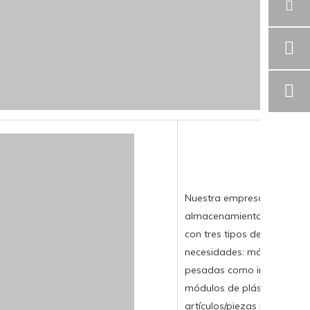
Nuestra empresa se especi
almacenamiento modulares
con tres tipos de productos
necesidades: módulos metá
pesadas como inventario a 
módulos de plástico liviano
artículos/piezas pequeñas