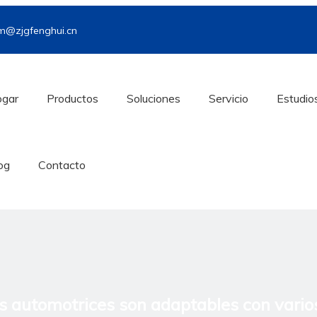
m@zjgfenghui.cn
gar
Productos
Soluciones
Servicio
Estudio
og
Contacto
s automotrices son adaptables con varios