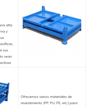
una alta
rma y
sus
ecíficas.
ue sus
to sean
activas.
Ofrecemos varios materiales de
revestimiento (PP, PU, ​​PE, etc.) para