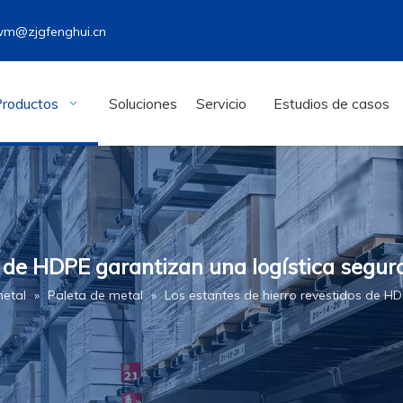
wm@zjgfenghui.cn
Productos
Soluciones
Servicio
Estudios de casos
 de HDPE garantizan una logística segura 
metal
»
Paleta de metal
»
Los estantes de hierro revestidos de HD