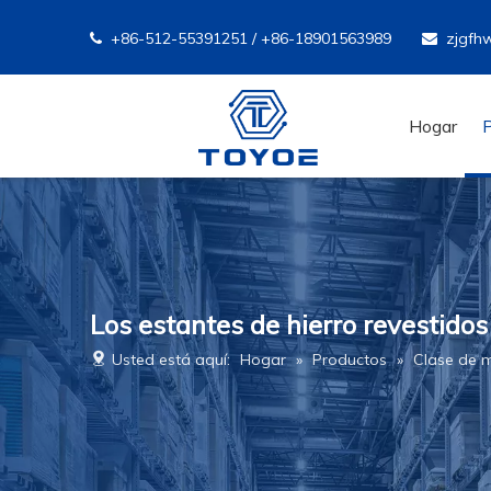
+86-512-55391251 / +86-18901563989
zjgfh


Hogar
Los estantes de hierro revestidos
Usted está aquí:
Hogar
»
Productos
»
Clase de 