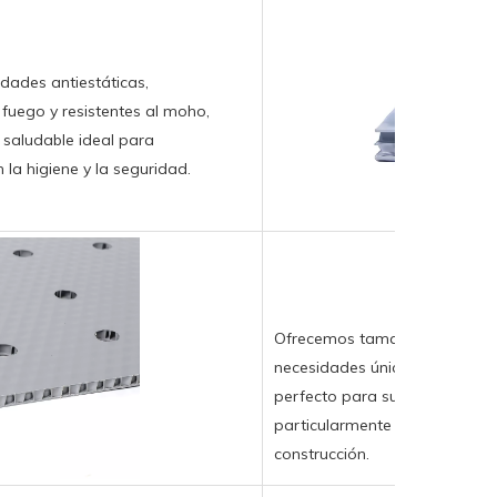
dades antiestáticas,
 fuego y resistentes al moho,
 saludable ideal para
 la higiene y la seguridad.
Ofrecemos tamaños personaliz
necesidades únicas de los cli
perfecto para sus proyectos. 
particularmente beneficiosa 
construcción.