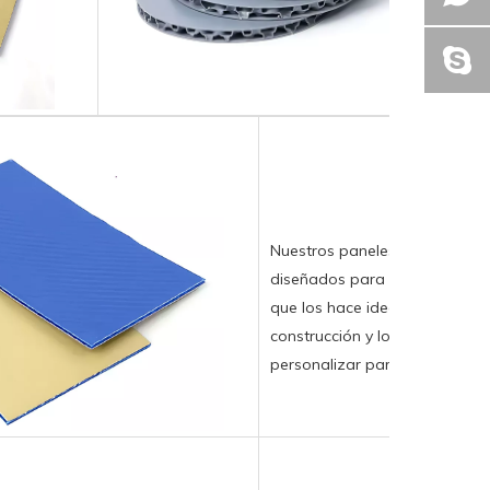
Nuestros paneles de panal de
diseñados para soportar condici
que los hace ideales para div
construcción y los bienes raíc
personalizar para satisfacer n