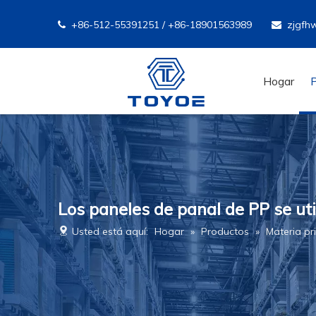
+86-512-55391251 / +86-18901563989
zjgfh


Hogar
Los paneles de panal de PP se ut
Usted está aquí:
Hogar
»
Productos
»
Materia p