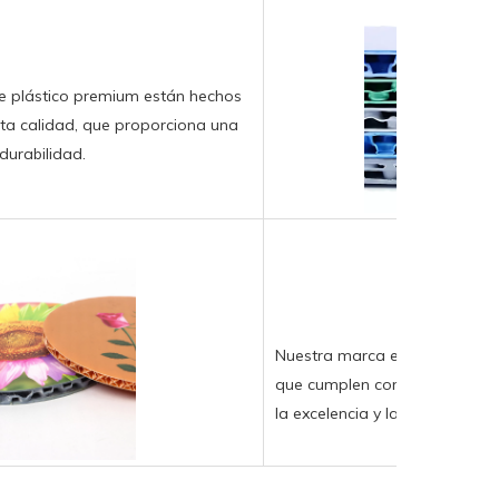
e plástico premium están hechos
lta calidad, que proporciona una
durabilidad.
Nuestra marca es reconocida 
que cumplen con los estándar
la excelencia y la confiabilidad