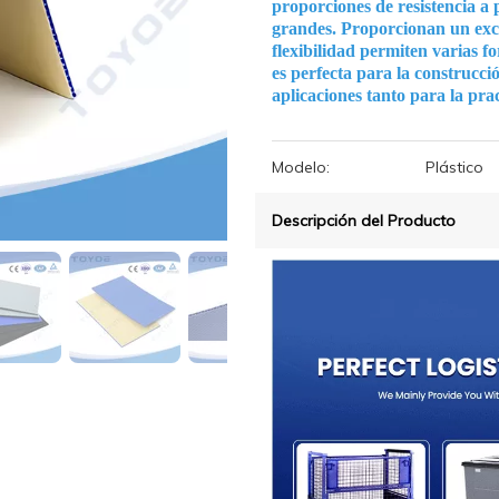
proporciones de resistencia a p
grandes. Proporcionan un excel
flexibilidad permiten varias f
es perfecta para la construcc
aplicaciones tanto para la prac
Modelo:
Plástico
Descripción del Producto