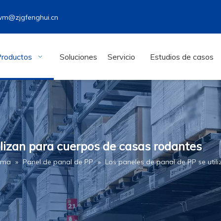
wm@zjgfenghui.cn
Productos
Soluciones
Servicio
Estudios de casos
ilizan para cuerpos de casas rodantes
rima
»
Panel de panal de PP
»
Los paneles de panal de PP se util