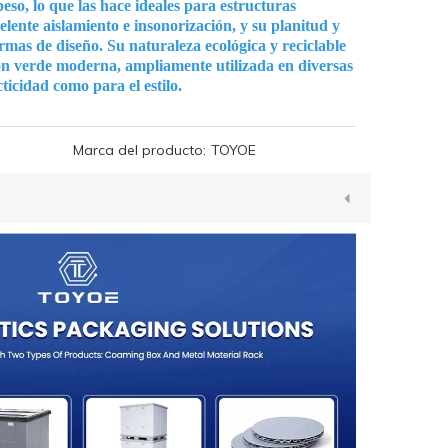
eso, lo que las hace ideales para estructuras
ente aislamiento e insonorización, y su planitud y
ormas de diseño. Su naturaleza ecológica y reciclable
ión verde moderna, ampliamente utilizada en diversas
ticidad como para el estilo.
Marca del producto:
TOYOE