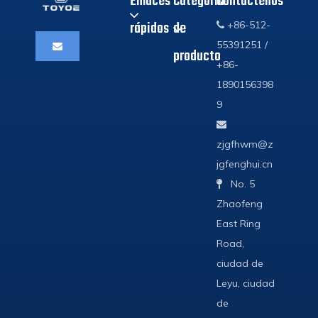
Enlaces
Categoria
Contáctenos
rápidos
de
+86-512-

55391251 /
producto
+86-
1890156398
9

zjgfhwm@z
jgfenghui.cn
No. 5

Zhaofeng
East Ring
Road,
ciudad de
Leyu, ciudad
de