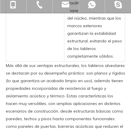
(facilitando el
+86-18901563989
+86-512-55391251
zjgfhwm@zjgfenghui.c
+86-1890
manejo/instalación) a través
del núcleo, mientras que los
marcos exteriores
garantizan la estabilidad
estructural, evitando el peso
de los tableros
completamente sólidos.
Más allá de sus ventajas estructurales, los tableros alveolares
se destacan por su desempeño práctico: son planos y rígidos
(lo que garantiza un acabado limpio en uso), además tienen
propiedades incorporadas de resistencia al fuego y
aislamiento acústico y térmico. Estas características los
hacen muy versátiles, con amplias aplicaciones en distintos
escenarios de construcción, desde estructuras básicas como
paredes, techos y pisos hasta componentes funcionales
como paneles de puertas, barreras acústicas que reducen el