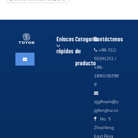
Enlaces
Categoria
Contáctenos
rápidos
de
+86-512-

55391251 /
producto
+86-
1890156398
9

zjgfhwm@z
jgfenghui.cn
No. 5

Zhaofeng
East Ring