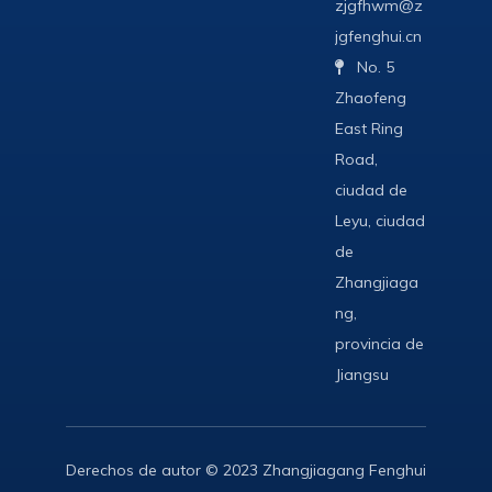
zjgfhwm@z
jgfenghui.cn
No. 5

Zhaofeng
East Ring
Road,
ciudad de
Leyu, ciudad
de
Zhangjiaga
ng,
provincia de
Jiangsu
Derechos de autor © 2023 Zhangjiagang Fenghui