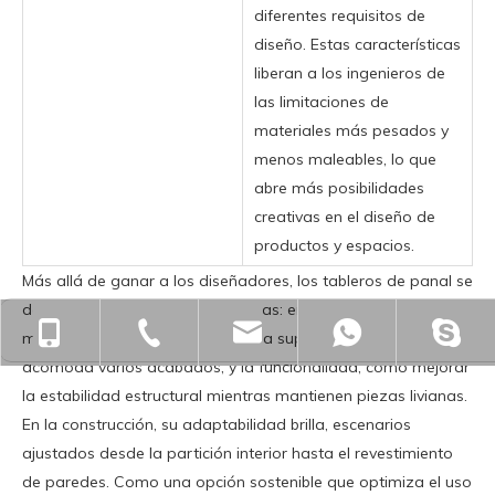
diferentes requisitos de
diseño. Estas características
liberan a los ingenieros de
las limitaciones de
materiales más pesados ​​y
menos maleables, lo que
abre más posibilidades
creativas en el diseño de
productos y espacios.
Más allá de ganar a los diseñadores, los tableros de panal se
destacan en aplicaciones prácticas: en el diseño de muebles,
+86-18901563989
+86-512-55391251
zjgfhwm@zjgfenghui.c
+86-1890
mejoran tanto la estética, con una superficie lisa que
acomoda varios acabados, y la funcionalidad, como mejorar
la estabilidad estructural mientras mantienen piezas livianas.
En la construcción, su adaptabilidad brilla, escenarios
ajustados desde la partición interior hasta el revestimiento
de paredes. Como una opción sostenible que optimiza el uso