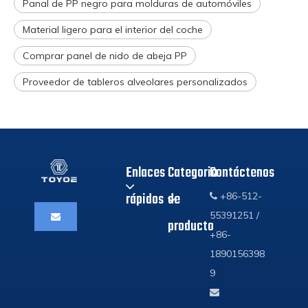
Panal de PP negro para molduras de automóviles
Material ligero para el interior del coche
Comprar panel de nido de abeja PP
Proveedor de tableros alveolares personalizados
Enlaces
Categoria
Contáctenos
rápidos
de
+86-512-

55391251 /
producto
+86-
1890156398
9
