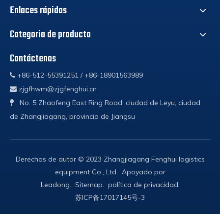
Enlaces rápidos
Categoria de producto
Contáctenos
+86-512-55391251 / +86-18901563989

zjgfhwm@zjgfenghui.cn

No. 5 Zhaofeng East Ring Road, ciudad de Leyu, ciudad

de Zhangjiagang, provincia de Jiangsu
Derechos de autor © 2023 Zhangjiagang Fenghui logistics
equipment Co., Ltd. Apoyado por
Leadong
.
Sitemap
.
política de privacidad
.
苏ICP备17017145号-3