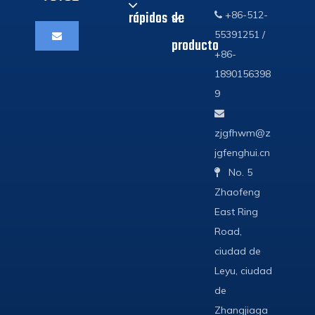
rápidos
de
+86-512-

55391251 /
producto
+86-
1890156398
9

zjgfhwm@z
jgfenghui.cn
No. 5

Zhaofeng
East Ring
Road,
ciudad de
Leyu, ciudad
de
Zhangjiaga