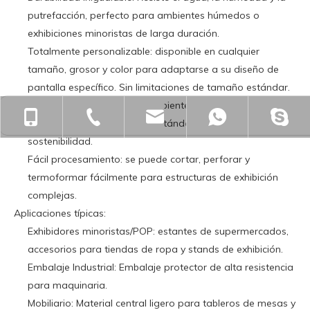
putrefacción, perfecto para ambientes húmedos o
exhibiciones minoristas de larga duración.
Totalmente personalizable: disponible en cualquier
tamaño, grosor y color para adaptarse a su diseño de
pantalla específico. Sin limitaciones de tamaño estándar.
Respetuoso con el medio ambiente: material 100%
+86-18901563989
+86-512-55391251
zjgfhwm@zjgfenghui.c
+86-1890
reciclable, alineado con los estándares modernos de
sostenibilidad.
Fácil procesamiento: se puede cortar, perforar y
termoformar fácilmente para estructuras de exhibición
complejas.
Aplicaciones típicas:
Exhibidores minoristas/POP: estantes de supermercados,
accesorios para tiendas de ropa y stands de exhibición.
Embalaje Industrial: Embalaje protector de alta resistencia
para maquinaria.
Mobiliario: Material central ligero para tableros de mesas y