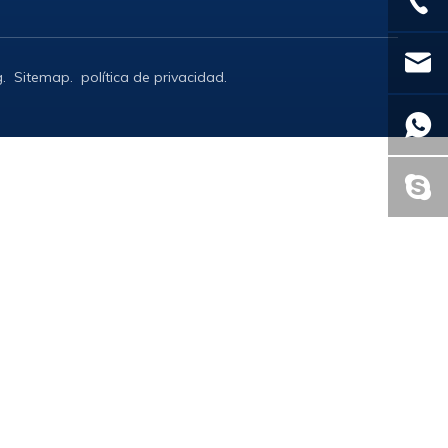
g
.
Sitemap
.
política de privacidad
.