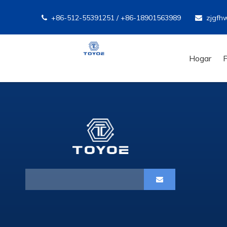
+86-512-55391251 / +86-18901563989
zjgfh


Hogar