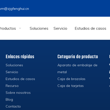
wm@zjgfenghui.cn
Productos
Soluciones
Servicio
Estudios de casos
Enlaces rápidos
Categoria de producto
Soluciones
Aparato de embalaje de
Servicio
metal
Estudios de casos
Caja de brazolas
Recurso
Caja de tarjetas
Sobre nosotros
Blog
Contacto