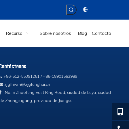
Recurso
Sobre nosotros
Blog
Contacto
Contáctenos
+86-512-55391251 / +86-18901563989

zjgfhwm@zjgfenghui.cn

No. 5 Zhaofeng East Ring Road, ciudad de Leyu, ciudad

de Zhangjiagang, provincia de Jiangsu