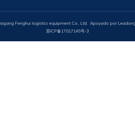
iagang Fenghui logistics equipment Co., Ltd. Apoyado por
Leadon
苏ICP备17017145号-3