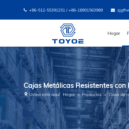
+86-512-55391251 / +86-18901563989
zjgfh


Hogar
Cajas Metálicas Resistentes con P
Usted está aquí:
Hogar
»
Productos
»
Clase de 