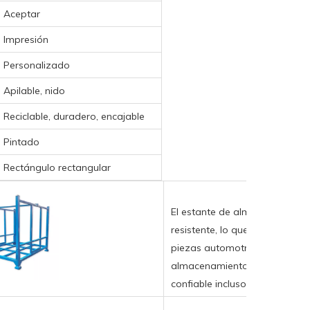
Aceptar
Impresión
Personalizado
Apilable, nido
Reciclable, duradero, encajable
Pintado
Rectángulo rectangular
El estante de almacenamiento
resistente, lo que lo hace pe
piezas automotrices y la logís
almacenamiento de servicio p
confiable incluso con cargas 