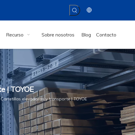
Recurso
Sobre nosotros
Blog
Contacto
rte | TOYOE
 Carretillas elevadoras y transporte | TOYOE