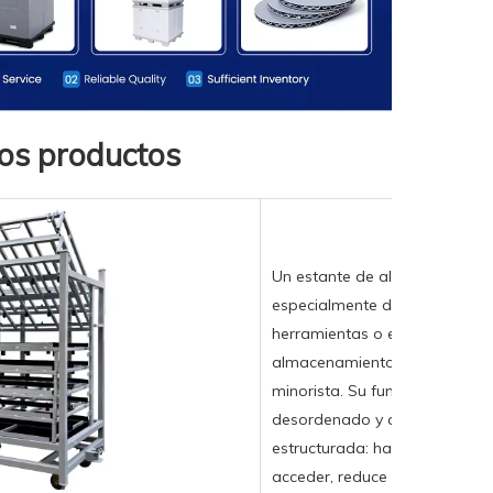
los productos
Un estante de almacenamiento
especialmente diseñado para g
herramientas o equipos en cu
almacenamiento, ya sea un alm
minorista. Su función principa
desordenado y que desperdici
estructurada: hace que los artí
acceder, reduce el riesgo de 