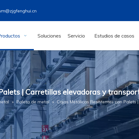
wm@zjgfenghui.cn
Productos
Soluciones
Servicio
Estudios de casos
alets | Carretillas elevadoras y transpo
metal
»
Paleta de metal
»
Cajas Metálicas Resistentes con Palets |