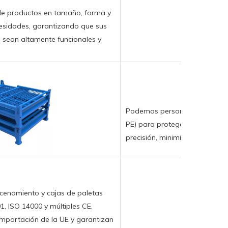
de productos en tamaño, forma y
cesidades, garantizando que sus
sean altamente funcionales y
Podemos personalizar los reves
PE) para proteger de manera 
precisión, minimizando su tas
cenamiento y cajas de paletas
01, ISO 14000 y múltiples CE,
 importación de la UE y garantizan