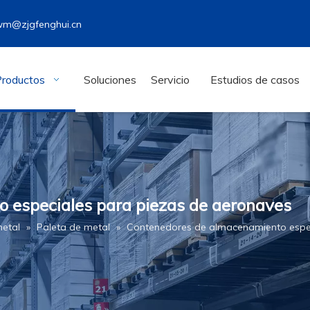
wm@zjgfenghui.cn
Productos
Soluciones
Servicio
Estudios de casos
 especiales para piezas de aeronaves
metal
»
Paleta de metal
»
Contenedores de almacenamiento espec