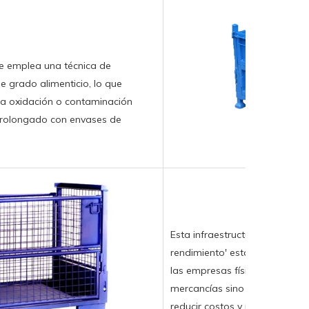
cie emplea una técnica de
de grado alimenticio, lo que
a oxidación o contaminación
 prolongado con envases de
Esta infraestructura de almace
rendimiento' está redefiniendo
las empresas físicas: sirve n
mercancías sino también como 
reducir costos y mejorar la efic