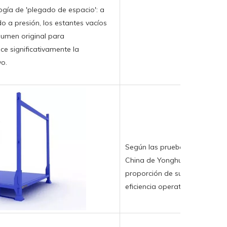
gía de 'plegado de espacio': a
o a presión, los estantes vacíos
lumen original para
e significativamente la
vo.
Según las pruebas in situ en e
China de Yonghui Superstores
proporción de superficie del 
eficiencia operativa de los m