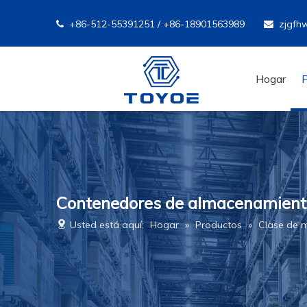
+86-512-55391251 / +86-18901563989
zjgfh


Hogar
Contenedores de almacenamiento
Usted está aquí:
Hogar
»
Productos
»
Clase de 