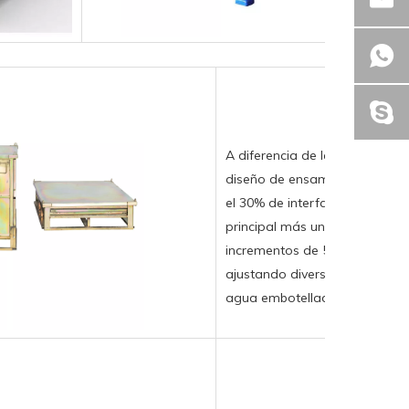
A diferencia de las ofertas d
diseño de ensamblaje modular 
el 30% de interfaces de expan
principal más un sistema de ví
incrementos de 50 mm de ajust
ajustando diversas necesidad
agua embotellada a cajas com