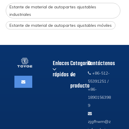
Estante de material de autopartes ajustables
industriales
Estante de material de autopartes ajustables móviles
Enlaces
Categoria
Contáctenos
rápidos
de
+86-512-

55391251 /
producto
+86-
1890156398
9

zjgfhwm@z