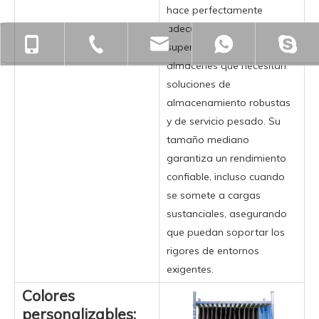
hace perfectamente
adecuados para
+86-18901563989
+86-512-55391251
zjgfhwm@zjgfenghui.c
+86-1890
supermercados y
almacenes que necesitan
soluciones de
almacenamiento robustas
y de servicio pesado. Su
tamaño mediano
garantiza un rendimiento
confiable, incluso cuando
se somete a cargas
sustanciales, asegurando
que puedan soportar los
rigores de entornos
exigentes.
Colores
personalizables: