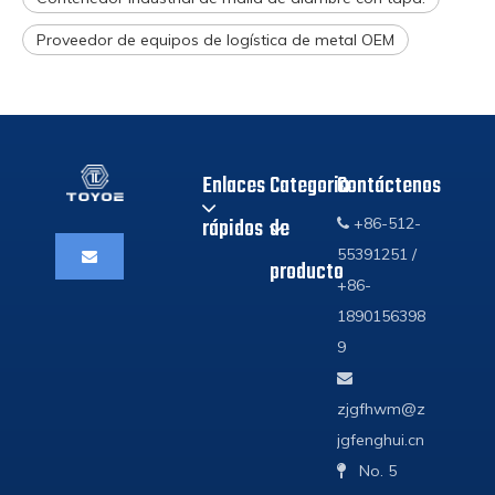
Proveedor de equipos de logística de metal OEM
Enlaces
Categoria
Contáctenos
rápidos
de
+86-512-

55391251 /
producto
+86-
1890156398
9

zjgfhwm@z
jgfenghui.cn
No. 5
