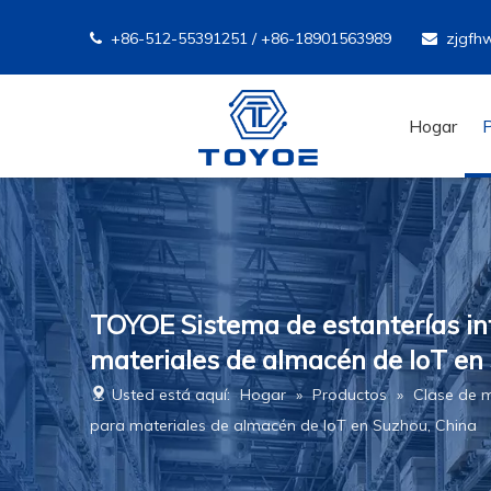
+86-512-55391251 / +86-18901563989
zjgfh


Hogar
TOYOE Sistema de estanterías int
materiales de almacén de IoT en
Usted está aquí:
Hogar
»
Productos
»
Clase de 
para materiales de almacén de IoT en Suzhou, China