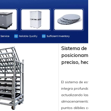
Sistema de estantería
posicionamiento GPS
preciso, hecho a med
El sistema de estantería inte
integra profundamente las tec
actualizando las estanterías t
almacenamiento inteligentes 
puntos débiles como el invent