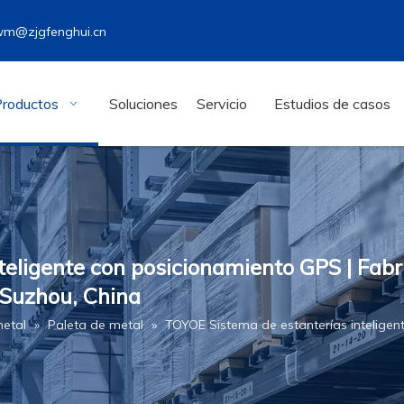
wm@zjgfenghui.cn
Productos
Soluciones
Servicio
Estudios de casos
eligente con posicionamiento GPS | Fabr
 Suzhou, China
metal
»
Paleta de metal
»
TOYOE Sistema de estanterías inteligen